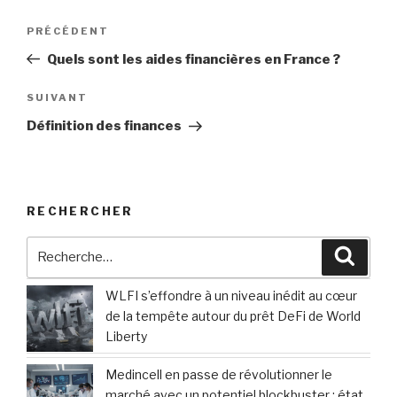
Navigation
Article
PRÉCÉDENT
de
précédent
Quels sont les aides financières en France ?
l’article
Article
SUIVANT
suivant
Définition des finances
RECHERCHER
Recherche
Reche
pour
:
WLFI s’effondre à un niveau inédit au cœur
de la tempête autour du prêt DeFi de World
Liberty
Medincell en passe de révolutionner le
marché avec un potentiel blockbuster : état