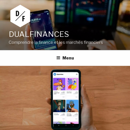
Aller
au
contenu
principal
DUALFINANCES
Comprendre la finance et les marchés financiers
Menu