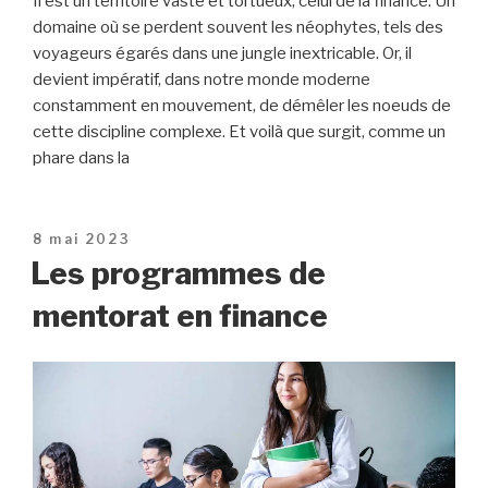
Il est un territoire vaste et tortueux, celui de la finance. Un
domaine où se perdent souvent les néophytes, tels des
voyageurs égarés dans une jungle inextricable. Or, il
devient impératif, dans notre monde moderne
constamment en mouvement, de démêler les noeuds de
cette discipline complexe. Et voilà que surgit, comme un
phare dans la
Publié
8 mai 2023
le
Les programmes de
mentorat en finance