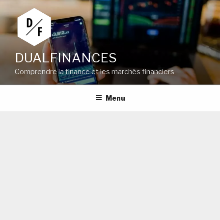
Aller
au
contenu
principal
DUALFINANCES
Comprendre la finance et les marchés financiers
Menu