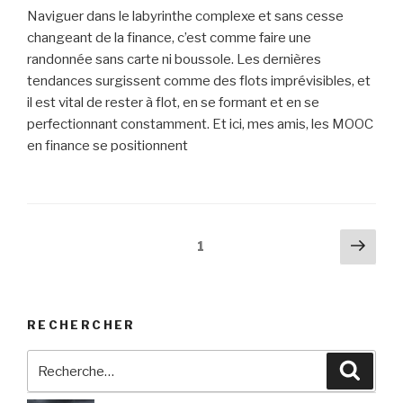
Naviguer dans le labyrinthe complexe et sans cesse
changeant de la finance, c’est comme faire une
randonnée sans carte ni boussole. Les dernières
tendances surgissent comme des flots imprévisibles, et
il est vital de rester à flot, en se formant et en se
perfectionnant constamment. Et ici, mes amis, les MOOC
en finance se positionnent
Pagination
Pag
Page
1
suiv
des
publications
RECHERCHER
Recherche
Reche
pour