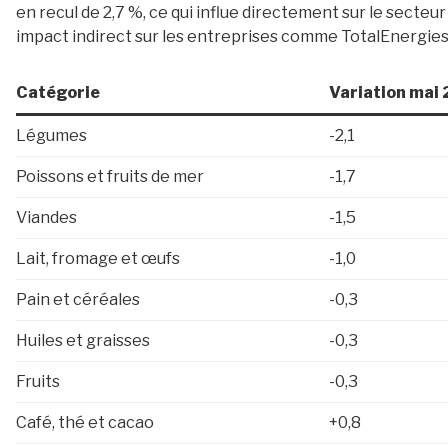
en recul de 2,7 %, ce qui influe directement sur le secteu
impact indirect sur les entreprises comme TotalEnergies 
Catégorie
Variation mai 
Légumes
-2,1
Poissons et fruits de mer
-1,7
Viandes
-1,5
Lait, fromage et œufs
-1,0
Pain et céréales
-0,3
Huiles et graisses
-0,3
Fruits
-0,3
Café, thé et cacao
+0,8