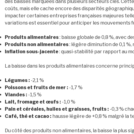
des baisses marquées dans plusieurs secteurs clés. Cette
coûts, mais elle cache encore des disparités géographiqu
impacter certaines entreprises françaises majeures tell
variations est essentiel pour anticiper les mouvements fu
Produits alimentaires
: baisse globale de 0,8 %, avec d
Produits non alimentaires
: légère diminution de 0,1 %
Inflation sous-jacente
: quasi-stabilité par rapport au m
La baisse dans les produits alimentaires concerne princi
Légumes :
-2,1 %
Poissons et fruits de mer :
-1,7 %
Viandes :
-1,5 %
Lait, fromage et œufs :
-1,0 %
Pain et céréales, huiles et graisses, fruits :
-0,3 % cha
Café, thé et cacao :
hausse légère de +0,8 % malgré la t
Du côté des produits non alimentaires, la baisse la plus si