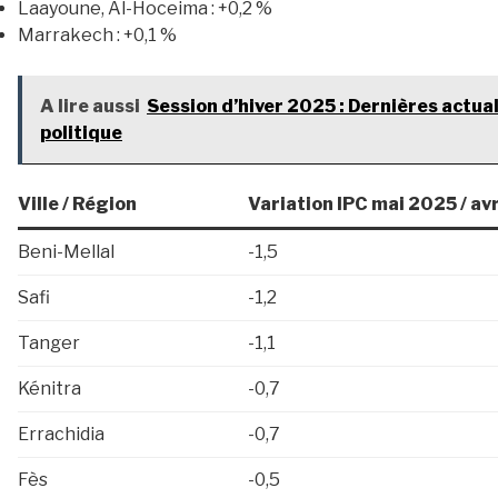
Laayoune, Al-Hoceima : +0,2 %
Marrakech : +0,1 %
A lire aussi
Session d’hiver 2025 : Dernières actua
politique
Ville / Région
Variation IPC mai 2025 / av
Beni-Mellal
-1,5
Safi
-1,2
Tanger
-1,1
Kénitra
-0,7
Errachidia
-0,7
Fès
-0,5