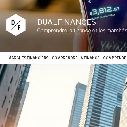
Aller
au
contenu
DUALFINANCES
principal
Comprendre la finance et les marchés
MARCHÉS FINANCIERS
COMPRENDRE LA FINANCE
COMPRENDRE