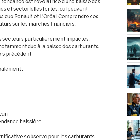
 tendance est révélatrice d’une baisse des
es et sectorielles fortes, qui peuvent
es que Renault et L’Oréal. Comprendre ces
turs sur les marchés financiers.
es secteurs particulièrement impactés.
, notamment due à la baisse des carburants.
ois précédent.
palement :
cun
endance baissière.
gnificative s’observe pour les carburants,