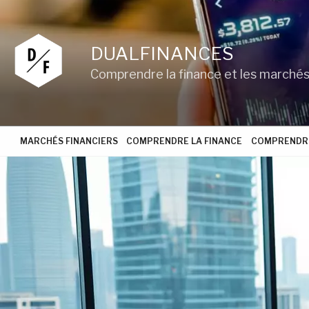
Aller
au
contenu
DUALFINANCES
principal
Comprendre la finance et les marchés
MARCHÉS FINANCIERS
COMPRENDRE LA FINANCE
COMPRENDRE