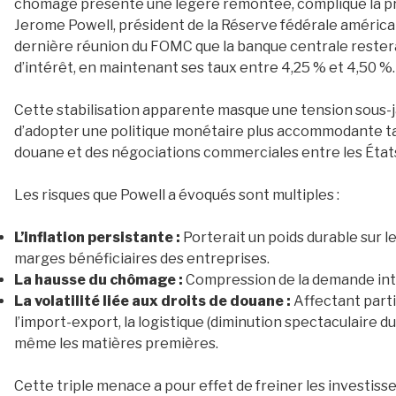
chômage présente une légère remontée, complique la pri
Jerome Powell, président de la Réserve fédérale américai
dernière réunion du FOMC que la banque centrale resterai
d’intérêt, en maintenant ses taux entre 4,25 % et 4,50 %.
Cette stabilisation apparente masque une tension sous-jac
d’adopter une politique monétaire plus accommodante tan
douane et des négociations commerciales entre les États-
Les risques que Powell a évoqués sont multiples :
L’inflation persistante :
Porterait un poids durable sur l
marges bénéficiaires des entreprises.
La hausse du chômage :
Compression de la demande inte
La volatilité liée aux droits de douane :
Affectant part
l’import-export, la logistique (diminution spectaculaire 
même les matières premières.
Cette triple menace a pour effet de freiner les investiss