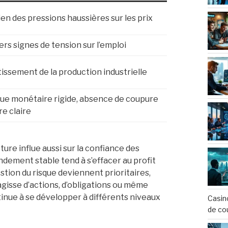
en des pressions haussières sur les prix
rs signes de tension sur l’emploi
issement de la production industrielle
que monétaire rigide, absence de coupure
re claire
ure influe aussi sur la confiance des
dement stable tend à s’effacer au profit
estion du risque deviennent prioritaires,
’agisse d’actions, d’obligations ou même
ntinue à se développer à différents niveaux
Casin
de co