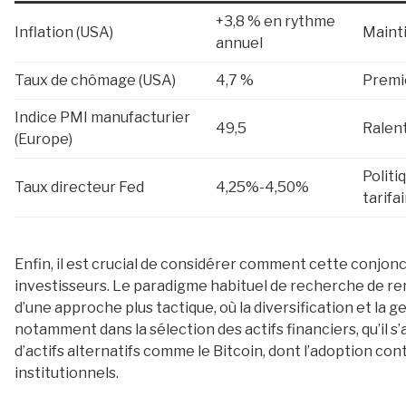
+3,8 % en rythme
Inflation (USA)
Mainti
annuel
Taux de chômage (USA)
4,7 %
Premie
Indice PMI manufacturier
49,5
Ralent
(Europe)
Politi
Taux directeur Fed
4,25%-4,50%
tarifai
Enfin, il est crucial de considérer comment cette conjonct
investisseurs. Le paradigme habituel de recherche de ren
d’une approche plus tactique, où la diversification et la g
notamment dans la sélection des actifs financiers, qu’il s
d’actifs alternatifs comme le Bitcoin, dont l’adoption co
institutionnels.