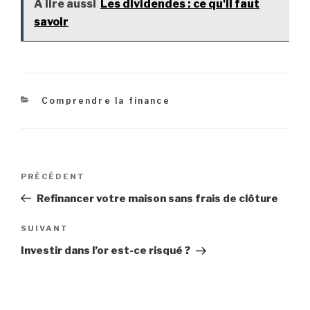
A lire aussi
Les dividendes : ce qu'il faut
savoir
Catégories
Comprendre la finance
Navigation
Article
PRÉCÉDENT
de
précédent
Refinancer votre maison sans frais de clôture
l’article
Article
SUIVANT
suivant
Investir dans l’or est-ce risqué ?