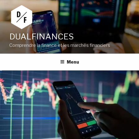
Aller
au
contenu
principal
DUALFINANCES
Comprendre la finance et les marchés financiers
Menu