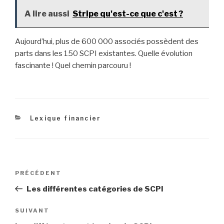
A lire aussi
Stripe qu'est-ce que c'est ?
Aujourd’hui, plus de 600 000 associés possèdent des
parts dans les 150 SCPI existantes. Quelle évolution
fascinante ! Quel chemin parcouru !
Catégories
Lexique financier
Navigation
Article
PRÉCÉDENT
de
précédent
Les différentes catégories de SCPI
l’article
Article
SUIVANT
suivant