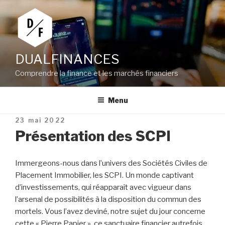
Aller
au
contenu
principal
DUALFINANCES
Comprendre la finance et les marchés financiers
Menu
Publié
23 mai 2022
le
Présentation des SCPI
Immergeons-nous dans l’univers des Sociétés Civiles de
Placement Immobilier, les SCPI. Un monde captivant
d’investissements, qui réapparaît avec vigueur dans
l’arsenal de possibilités à la disposition du commun des
mortels. Vous l’avez deviné, notre sujet du jour concerne
cette « Pierre Papier », ce sanctuaire financier autrefois