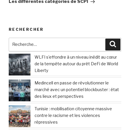
Les différentes catégories de SCPI
RECHERCHER
Recherche
Reche
pour
:
WLFI s’effondre à un niveau inédit au cœur
de la tempête autour du prêt DeFi de World
Liberty
Medincell en passe de révolutionner le
marché avec un potentiel blockbuster : état
des lieux et perspectives
Tunisie : mobilisation citoyenne massive
contre le racisme et les violences
répressives