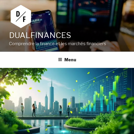
Aller
au
contenu
principal
DUALFINANCES
Comprendre la finance et les marchés financiers
Menu