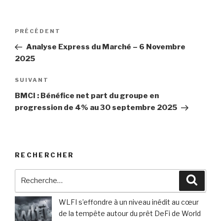
Navigation
Article
PRÉCÉDENT
de
précédent
Analyse Express du Marché – 6 Novembre
l’article
2025
Article
SUIVANT
suivant
BMCI : Bénéfice net part du groupe en
progression de 4% au 30 septembre 2025
RECHERCHER
Recherche
Reche
pour
:
WLFI s’effondre à un niveau inédit au cœur
de la tempête autour du prêt DeFi de World