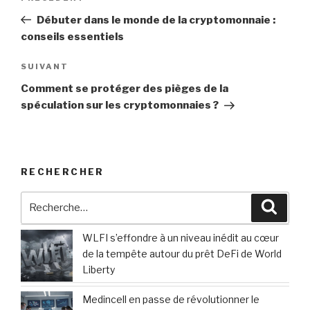
de
précédent
Débuter dans le monde de la cryptomonnaie :
l’article
conseils essentiels
Article
SUIVANT
suivant
Comment se protéger des pièges de la
spéculation sur les cryptomonnaies ?
RECHERCHER
Recherche
Reche
pour
:
WLFI s’effondre à un niveau inédit au cœur
de la tempête autour du prêt DeFi de World
Liberty
Medincell en passe de révolutionner le