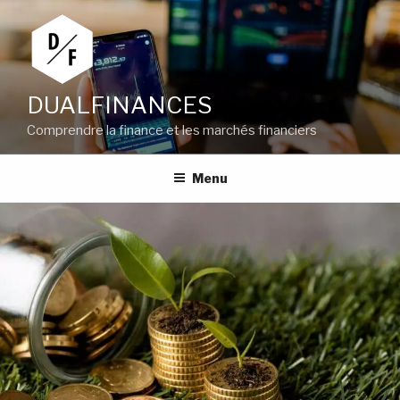
Aller
au
contenu
principal
DUALFINANCES
Comprendre la finance et les marchés financiers
Menu