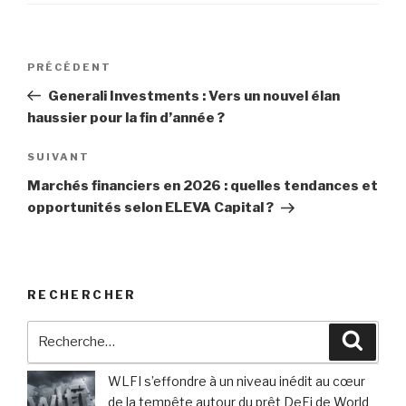
Navigation
Article
PRÉCÉDENT
de
précédent
Generali Investments : Vers un nouvel élan
l’article
haussier pour la fin d’année ?
Article
SUIVANT
suivant
Marchés financiers en 2026 : quelles tendances et
opportunités selon ELEVA Capital ?
RECHERCHER
Recherche
Reche
pour
:
WLFI s’effondre à un niveau inédit au cœur
de la tempête autour du prêt DeFi de World