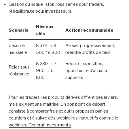
Gestion du risque : stop-loss serrés pour traders,
rééquilibrage pour investisseurs.
Niveaux
Scénario
Action recommandée
clés
Cassure
8 314 → 8
Allouer progressivement,
haussière
500 / 8 800
prendre profits partiels
8 230 → 7
Réduire exposition,
Rejet sous
960 → 6
opportunité d’achat à
résistance
800
supports
Pour les traders, les produits dérivés offrent des leviers,
mais exigent une maîtrise. Un bon point de départ
consiste à comparer frais et outils proposés par les
courtiers et à suivre des webinaires instructifs comme le
webinaire Generali Investments
.