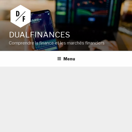
Aller
au
contenu
principal
DUALFINANCES
Comprendre la finance et les marchés financiers
Menu