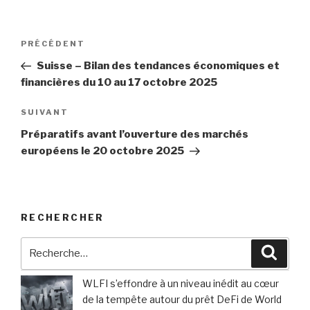
Navigation
Article
PRÉCÉDENT
de
précédent
Suisse – Bilan des tendances économiques et
l’article
financières du 10 au 17 octobre 2025
Article
SUIVANT
suivant
Préparatifs avant l’ouverture des marchés
européens le 20 octobre 2025
RECHERCHER
Recherche
Reche
pour
:
WLFI s’effondre à un niveau inédit au cœur
de la tempête autour du prêt DeFi de World