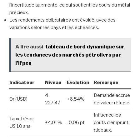
l’incertitude augmente, ce qui soutient les cours du métal
précieux.
Les rendements obligataires ont évolué, avec des
variations selon les pays et les échéances.
A lire aussi
tableau de bord dynamique sur
les tendances des marchés pétroliers par
l'ifpen
Indicateur
Niveau
Évolution
Remarque
4
Demande accrue
Or (USD)
+6,54%
227,47
de valeur réfugie.
Influence les
Taux Trésor
+4,01%
-0,06 pt
coûts d’emprunt
US 10 ans
globaux.