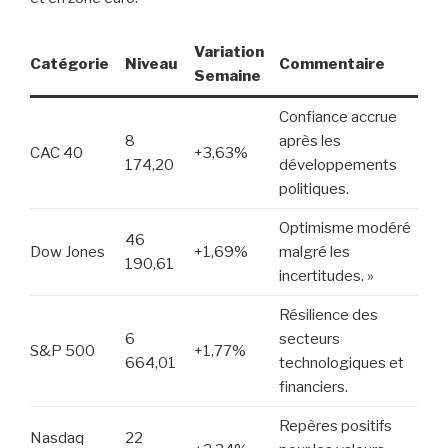
Variation
Catégorie
Niveau
Commentaire
Semaine
Confiance accrue
8
après les
CAC 40
+3,63%
174,20
développements
politiques.
Optimisme modéré
46
Dow Jones
+1,69%
malgré les
190,61
incertitudes. »
Résilience des
6
secteurs
S&P 500
+1,77%
664,01
technologiques et
financiers.
Repères positifs
Nasdaq
22