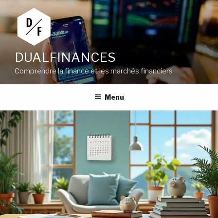
Aller
au
contenu
principal
DUALFINANCES
Comprendre la finance et les marchés financiers
Menu