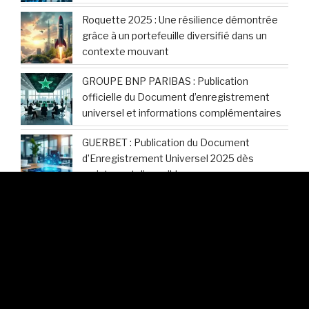
Roquette 2025 : Une résilience démontrée
grâce à un portefeuille diversifié dans un
contexte mouvant
GROUPE BNP PARIBAS : Publication
officielle du Document d’enregistrement
universel et informations complémentaires
GUERBET : Publication du Document
d’Enregistrement Universel 2025 dès
maintenant disponible
Hermès International : Découvrez les
modalités d’accès au Document
d’Enregistrement Universel 2025