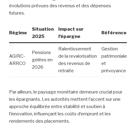
évolutions prévues des revenus et des dépenses
futures.
Situation
Impact sur
Régime
Référence
2025
l’épargne
Ralentissement
Gestion
Pensions
AGIRC-
de la revalorisation
patrimoniale
gelées en
ARRCO
des revenus de
et
2026
retraite
prévoyance
Par ailleurs, le paysage monétaire demeure crucial pour
les épargnants. Les autorités mettent l’accent sur une
approche équilibrée entre stabilité et soutien à
l’innovation, influençant les coûts d’emprunt et les
rendements des placements.