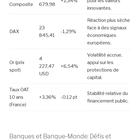
+2,34%
pour les valeurs
Composite
679,98
innovantes.
Réaction plus sèche
23
face à des signaux
DAX
-1,29%
845,41
économiques
européens.
Volatilité accrue,
4
Or (prix
appui sur les
227,47
+6,54%
spot)
protections de
USD
capital.
Taux OAT
Stabilité relative du
10 ans
+3,36%
-0,12 pt
financement public.
(France)
Banques et Banque‑Monde: Défis et