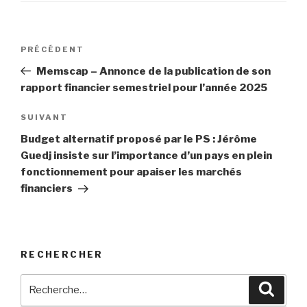
Navigation
Article
PRÉCÉDENT
de
précédent
Memscap – Annonce de la publication de son
l’article
rapport financier semestriel pour l’année 2025
Article
SUIVANT
suivant
Budget alternatif proposé par le PS : Jérôme
Guedj insiste sur l’importance d’un pays en plein
fonctionnement pour apaiser les marchés
financiers
RECHERCHER
Recherche
Reche
pour