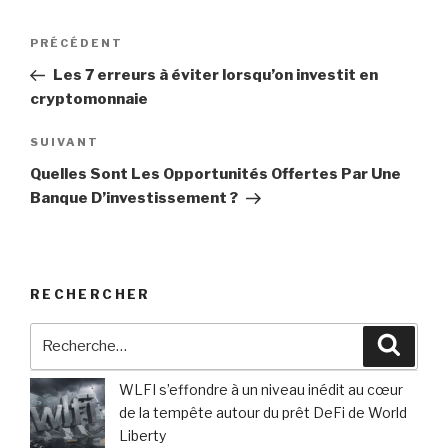
Navigation
Article
PRÉCÉDENT
de
précédent
Les 7 erreurs à éviter lorsqu’on investit en
l’article
cryptomonnaie
Article
SUIVANT
suivant
Quelles Sont Les Opportunités Offertes Par Une
Banque D’investissement ?
RECHERCHER
Recherche
Reche
pour
:
WLFI s’effondre à un niveau inédit au cœur
de la tempête autour du prêt DeFi de World
Liberty