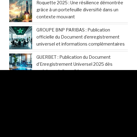
Roquette 2025 : Une résilience démontrée
grâce à un portefeuille diversifié dans un
contexte mouvant
GROUPE BNP PARIBAS : Publication
officielle du Document d’enregistrement
universel et informations complémentaires
GUERBET : Publication du Document
d’Enregistrement Universel 2025 dès
maintenant disponible
Hermès International : Découvrez les
modalités d’accès au Document
d’Enregistrement Universel 2025