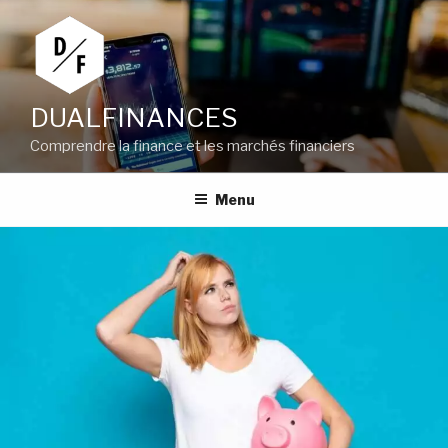
Aller
au
contenu
principal
DUALFINANCES
Comprendre la finance et les marchés financiers
Menu