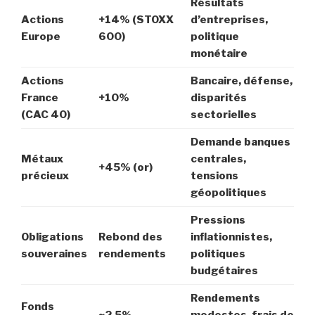
Résultats
Actions
+14% (STOXX
d’entreprises,
Europe
600)
politique
monétaire
Actions
Bancaire, défense,
France
+10%
disparités
(CAC 40)
sectorielles
Demande banques
Métaux
centrales,
+45% (or)
précieux
tensions
géopolitiques
Pressions
Obligations
Rebond des
inflationnistes,
souveraines
rendements
politiques
budgétaires
Rendements
Fonds