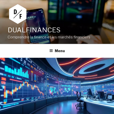
Aller
au
contenu
principal
DUALFINANCES
Comprendre la finance et les marchés financiers
Menu