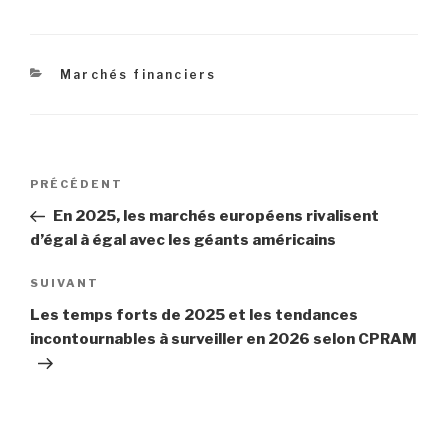
Catégories
Marchés financiers
Navigation
Article
PRÉCÉDENT
de
précédent
En 2025, les marchés européens rivalisent
l’article
d’égal à égal avec les géants américains
Article
SUIVANT
suivant
Les temps forts de 2025 et les tendances
incontournables à surveiller en 2026 selon CPRAM