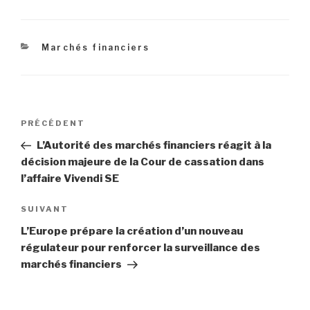
Catégories
Marchés financiers
Navigation
Article
PRÉCÉDENT
de
précédent
L’Autorité des marchés financiers réagit à la
l’article
décision majeure de la Cour de cassation dans
l’affaire Vivendi SE
Article
SUIVANT
suivant
L’Europe prépare la création d’un nouveau
régulateur pour renforcer la surveillance des
marchés financiers