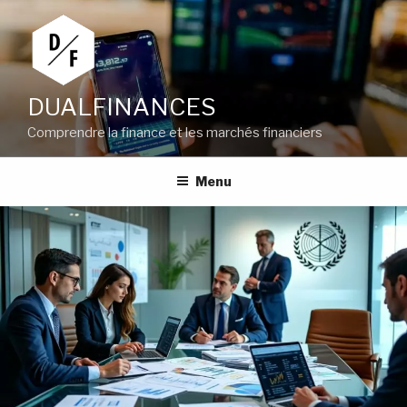
Aller
au
contenu
principal
DUALFINANCES
Comprendre la finance et les marchés financiers
Menu