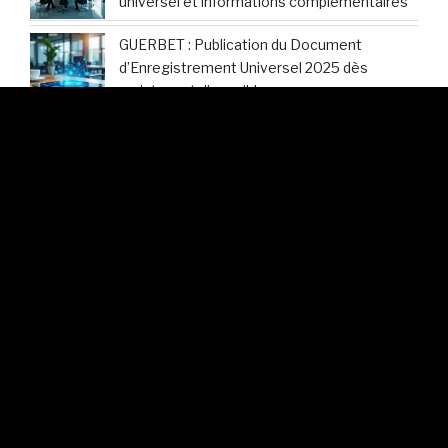
universel et informations complémentaires
GUERBET : Publication du Document
d’Enregistrement Universel 2025 dès
maintenant disponible
Hermès International : Découvrez les
modalités d’accès au Document
d’Enregistrement Universel 2025