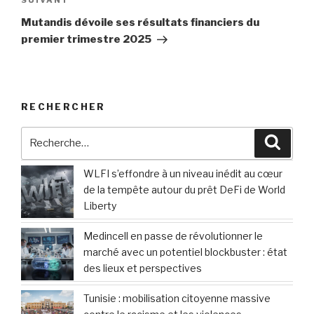
Article
SUIVANT
suivant
Mutandis dévoile ses résultats financiers du
premier trimestre 2025
RECHERCHER
Recherche
Reche
pour
:
WLFI s’effondre à un niveau inédit au cœur
de la tempête autour du prêt DeFi de World
Liberty
Medincell en passe de révolutionner le
marché avec un potentiel blockbuster : état
des lieux et perspectives
Tunisie : mobilisation citoyenne massive