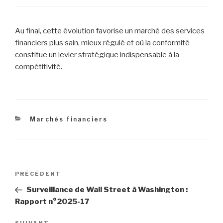
Au final, cette évolution favorise un marché des services
financiers plus sain, mieux régulé et où la conformité
constitue un levier stratégique indispensable à la
compétitivité.
Catégories
Marchés financiers
Navigation
Article
PRÉCÉDENT
de
précédent
Surveillance de Wall Street à Washington :
l’article
Rapport n°2025-17