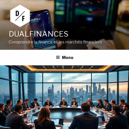
Aller
au
contenu
principal
DUALFINANCES
Comprendre la finance et les marchés financiers
Menu