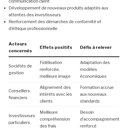
communication client
Développement de nouveaux produits adaptés aux
attentes des investisseurs
Renforcement des démarches de conformité et
d’éthique professionnelle
Acteurs
Effets positifs
Défis à relever
concernés
Fidélisation
Adaptation des
Sociétés de
renforcée,
modèles
gestion
meilleure image
économiques
Alignement des
Formation accrue
Conseillers
intérêts avec les
aux nouveaux
financiers
clients
standards
Meilleure
Besoin
Investisseurs
compréhension
d’accompagnement
particuliers
des frais
renforcé