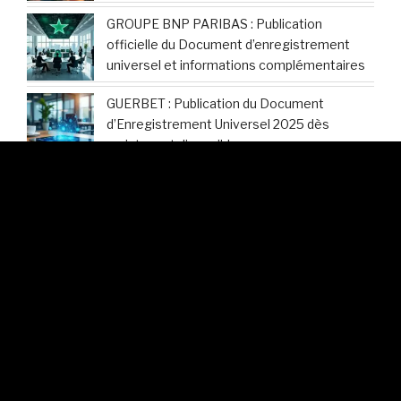
GROUPE BNP PARIBAS : Publication
officielle du Document d’enregistrement
universel et informations complémentaires
GUERBET : Publication du Document
d’Enregistrement Universel 2025 dès
maintenant disponible
Hermès International : Découvrez les
modalités d’accès au Document
d’Enregistrement Universel 2025