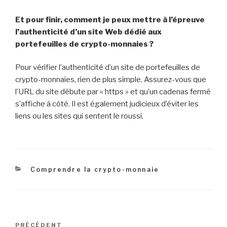
Et pour finir, comment je peux mettre à l’épreuve
l’authenticité d’un site Web dédié aux
portefeuilles de crypto-monnaies ?
Pour vérifier l’authenticité d’un site de portefeuilles de
crypto-monnaies, rien de plus simple. Assurez-vous que
l’URL du site débute par « https » et qu’un cadenas fermé
s’affiche à côté. Il est également judicieux d’éviter les
liens ou les sites qui sentent le roussi.
Catégories
Comprendre la crypto-monnaie
Navigation
Article
PRÉCÉDENT