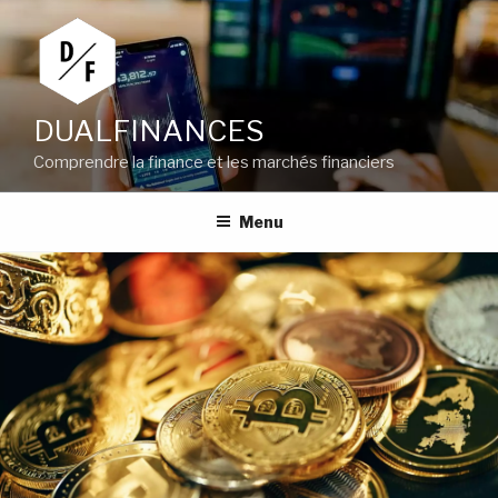
Aller
au
contenu
principal
DUALFINANCES
Comprendre la finance et les marchés financiers
Menu