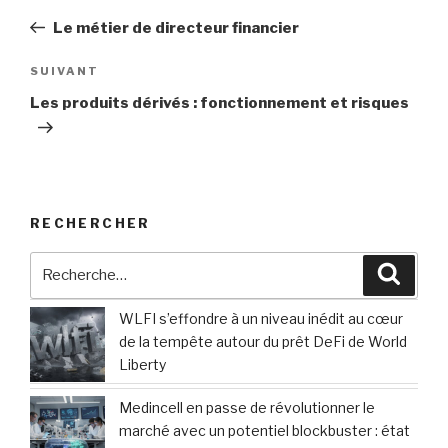
de
précédent
Le métier de directeur financier
l’article
Article
SUIVANT
suivant
Les produits dérivés : fonctionnement et risques
RECHERCHER
Recherche
Reche
pour
:
WLFI s’effondre à un niveau inédit au cœur
de la tempête autour du prêt DeFi de World
Liberty
Medincell en passe de révolutionner le
marché avec un potentiel blockbuster : état