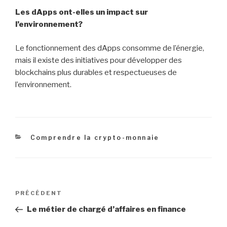
Les dApps ont-elles un impact sur
l’environnement?
Le fonctionnement des dApps consomme de l’énergie,
mais il existe des initiatives pour développer des
blockchains plus durables et respectueuses de
l’environnement.
Catégories
Comprendre la crypto-monnaie
Navigation
Article
PRÉCÉDENT
de
précédent
Le métier de chargé d’affaires en finance
l’article