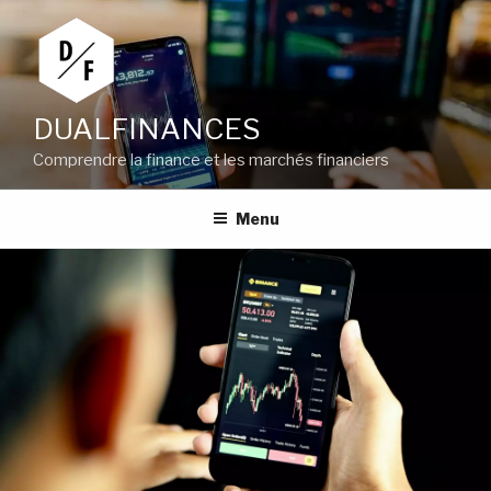
Aller
au
contenu
principal
DUALFINANCES
Comprendre la finance et les marchés financiers
Menu