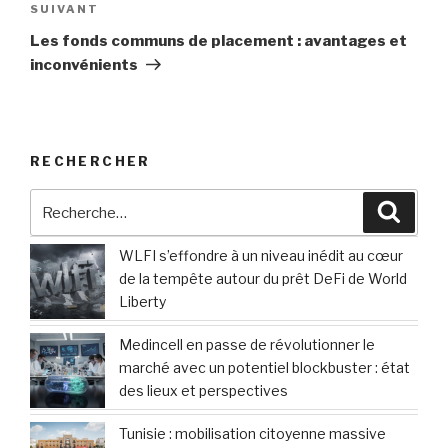
Article
SUIVANT
suivant
Les fonds communs de placement : avantages et
inconvénients
RECHERCHER
Recherche
Reche
pour
:
WLFI s’effondre à un niveau inédit au cœur
de la tempête autour du prêt DeFi de World
Liberty
Medincell en passe de révolutionner le
marché avec un potentiel blockbuster : état
des lieux et perspectives
Tunisie : mobilisation citoyenne massive