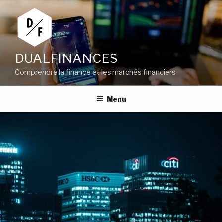
Aller
au
contenu
principal
DUALFINANCES
Comprendre la finance et les marchés financiers
Menu