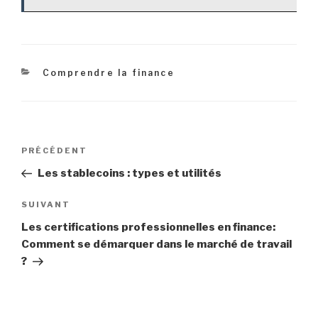
Catégories
Comprendre la finance
Navigation
Article
PRÉCÉDENT
de
précédent
Les stablecoins : types et utilités
l’article
Article
SUIVANT
suivant
Les certifications professionnelles en finance:
Comment se démarquer dans le marché de travail
?