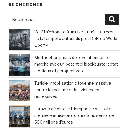
RECHERCHER
Recherche
Reche
pour
:
WLFI s’effondre à un niveau inédit au cœur
de la tempête autour du prêt DeFi de World
Liberty
Medincell en passe de révolutionner le
marché avec un potentiel blockbuster : état
des lieux et perspectives
Tunisie : mobilisation citoyenne massive
contre le racisme et les violences
répressives
Eurazeo célèbre le triomphe de sa toute
première émission d’obligations senior de
500 millions d’euros