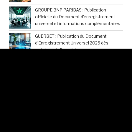
GROUPE BNP PARIBAS : Publication
officielle du Document d’enregistrement
universel et informations complémentaires
GUERBET : Publication du Document
d’Enregistrement Universel 2025 dès
maintenant disponible
Hermès International : Découvrez les
modalités d’accès au Document
d’Enregistrement Universel 2025