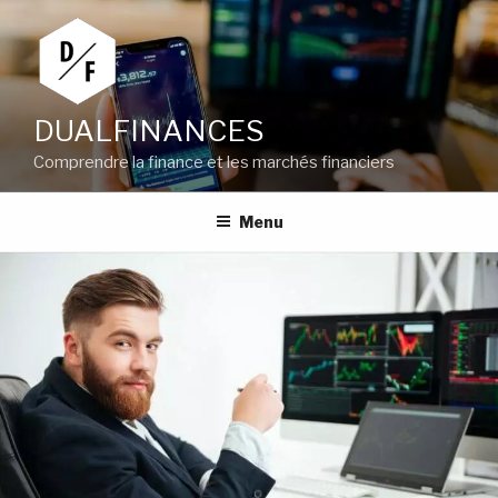
Aller
au
contenu
principal
DUALFINANCES
Comprendre la finance et les marchés financiers
Menu