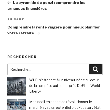
précédent
La pyramide de ponzi : comprendre les
l’article
arnaques financières
Article
SUIVANT
suivant
Comprendre la rente viagère pour mieux planifier
votre retraite
RECHERCHER
Recherche
Reche
pour
:
WLFI s’effondre à un niveau inédit au cœur
de la tempête autour du prêt DeFi de World
Liberty
Medincell en passe de révolutionner le
marché avec un potentiel blockbuster : état