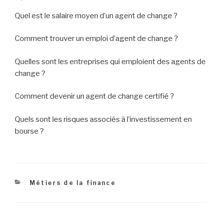
A lire aussi
Les métiers de l'audit financier
Quant aux défis du métier, ils sont nombreux. Pression,
prises de décision rapides dans des situations
financières complexes, gestion des conflits d’intérêts,
pressions pour maximiser les profits des clients… C’est
un parcours jonché d’embûches.
Néanmoins, si les marchés financiers vous font vibrer, si
vous possédez des compétences solides en
communication, en mathématiques et en informatique, le
métier d’agent de change peut être pour vous une voie
d’exception. Mais attention, il faut une formation solide, et
être prêt à relever les défis de cette profession
captivante.
Questions courantes: