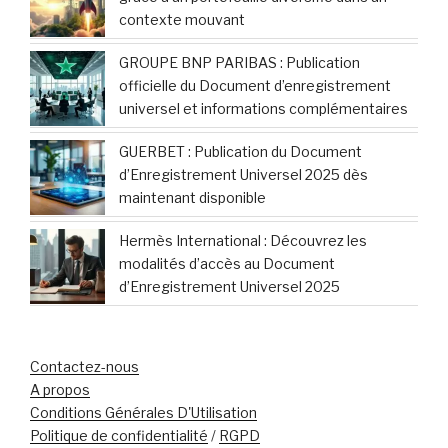
Inoubliable pour les Marchés
DBV Technologies dévoile ses résultats
financiers 2025 et fait le bilan de ses
activités clés
Sénégal : les emprunts dissimulés du
nouveau gouvernement suscitent
l’inquiétude des marchés financiers
mondiaux
Casino : l’AMF poursuit son enquête sur des soupçons de
manipulation de cours selon La Lettre
En 2025, plus de 1 700 fonds étrangers
désormais accessibles aux investisseurs en
France
Roquette 2025 : Une résilience démontrée
grâce à un portefeuille diversifié dans un