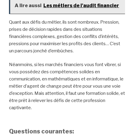
efficacement les technologies de l’information et les
logiciels de trading. Enfin, des compétences en
leadership sont indispensables, car ils peuvent être
amenés à diriger des équipes de trading ou à encadrer
des stagiaires.
Pour devenir agent de change, un parcours universitaire
en finance, en économie ou dans un domaine connexe est
généralement nécessaire. Une certification
professionnelle, une licence pour exercer peuvent
également être demandées par l’employeur.
L’avenir pour les agents de change? Il est souvent lié à
l’évolution des
marchés financiers
. Il est généralement
compétitif, mais les courtiers expérimentés peuvent
bénéficier de salaires attrayants et de bonnes
opportunités de progression.