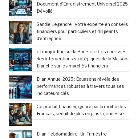
disparitions imminente face à l’absence de
modèle économique viable
WLFI de Trump conclut un partenariat
exclusif d’une valeur de 1 million USD avec la
plateforme décentralisée Aster
Pourquoi le chef militaire iranien adopte-t-il
soudainement un discours à l’américaine ?
HOPSCOTCH GROUPE : Bilan Annuel 2025 et
Perspectives
LUMIBIRD : Publication du Document
d’Enregistrement Universel 2025, incluant
les dernières informations clés
Publication Semaine Prochaine : Le