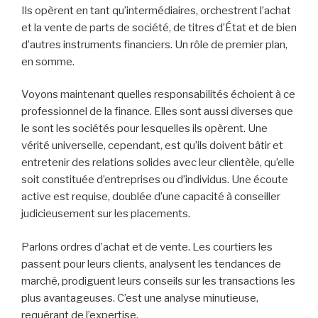
Publié
5 mai 2023
le
Le métier d’agent de change
: tout ce que vous devez
savoir
Puis-je vous suggérer une profession exaltante, gorgée
d’intrigues et de mystères financiers? C’est celle de
courtier, un agent de change. Épris d’adrénaline, attiré par
les chiffres et un as de la communication? Ce métier
pourrait bien être votre vocation.
Un agent de change… Mais qu’est-ce que c’est? Un
terme un peu vague pour vous? Permettez-moi de
dissiper le brouillard. Un agent de change est un maître
des marchés, un danseur sur la corde raide de la finance.