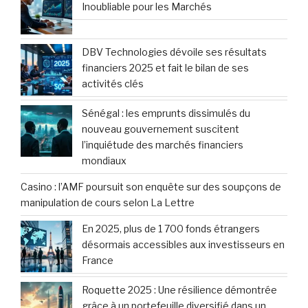
Document d’Enregistrement Universel 2025
Dévoilé
Sandie Legendre : Votre experte en conseils
financiers pour particuliers et dirigeants
d’entreprise
« Trump influe sur la Bourse » : Les coulisses
des interventions stratégiques de la Maison-
Blanche sur les marchés financiers
Bilan Annuel 2025 : Equasens révèle des
performances robustes à travers tous ses
indicateurs clés
Ce produit financier, ignoré par la moitié des
Français, séduit de plus en plus la jeunesse
Bilan Hebdomadaire : Un Trimestre