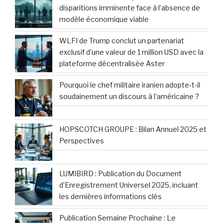
marché avec un potentiel blockbuster : état
des lieux et perspectives
Tunisie : mobilisation citoyenne massive
contre le racisme et les violences
répressives
Eurazeo célèbre le triomphe de sa toute
première émission d’obligations senior de
500 millions d’euros
Le 7 avril 2026, les tensions financières
s’allègent pour 3 signes du zodiaque :
découvrez si vous en faites partie
Conflits, pétrole et marchés financiers : Qui
sont les véritables gagnants et perdants ?
Chaînes YouTube françaises : une vague de