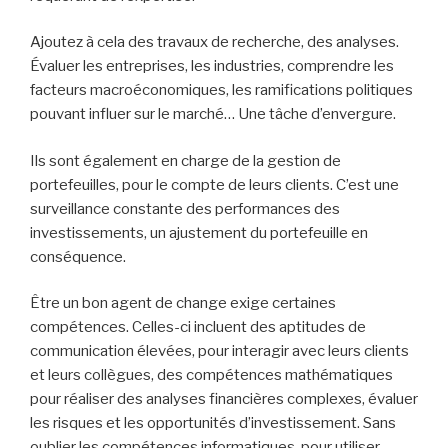
Ils opèrent en tant qu’intermédiaires, orchestrent l’achat
et la vente de parts de société, de titres d’État et de bien
d’autres instruments financiers. Un rôle de premier plan,
en somme.
Voyons maintenant quelles responsabilités échoient à ce
professionnel de la finance. Elles sont aussi diverses que
le sont les sociétés pour lesquelles ils opèrent. Une
vérité universelle, cependant, est qu’ils doivent bâtir et
entretenir des relations solides avec leur clientèle, qu’elle
soit constituée d’entreprises ou d’individus. Une écoute
active est requise, doublée d’une capacité à conseiller
judicieusement sur les placements.
Parlons ordres d’achat et de vente. Les courtiers les
passent pour leurs clients, analysent les tendances de
marché, prodiguent leurs conseils sur les transactions les
plus avantageuses. C’est une analyse minutieuse,
requérant de l’expertise.