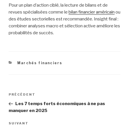
Pour un plan d’action ciblé, la lecture de bilans et de
revues spécialisées comme le
bilan financier américain
ou
des études sectorielles est recommandée. Insight final :
combiner analyses macro et sélection active améliore les
probabilités de succès.
Catégories
Marchés financiers
Navigation
Article
PRÉCÉDENT
de
précédent
Les 7 temps forts économiques à ne pas
l’article
manquer en 2025
Article
SUIVANT