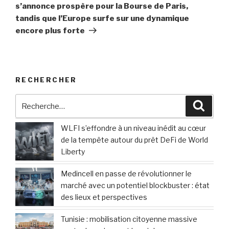
suivant
s’annonce prospère pour la Bourse de Paris,
tandis que l’Europe surfe sur une dynamique
encore plus forte
RECHERCHER
Recherche
Reche
pour
:
WLFI s’effondre à un niveau inédit au cœur
de la tempête autour du prêt DeFi de World
Liberty
Medincell en passe de révolutionner le
marché avec un potentiel blockbuster : état
des lieux et perspectives
Tunisie : mobilisation citoyenne massive