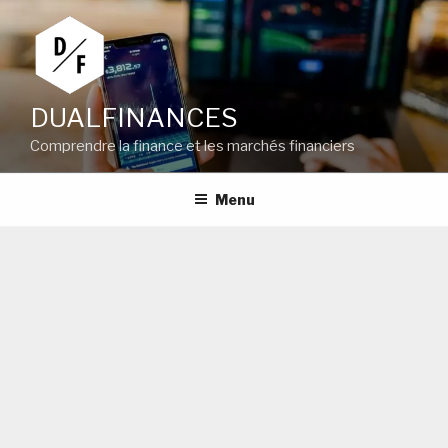
Aller
au
contenu
principal
DUALFINANCES
Comprendre la finance et les marchés financiers
Menu