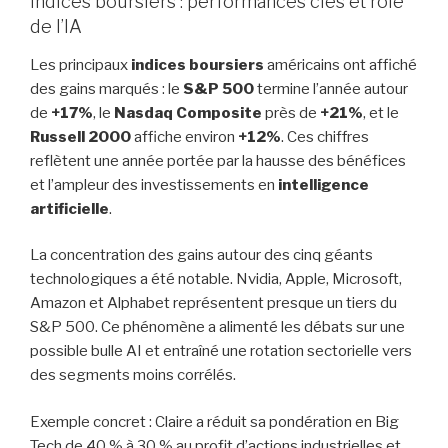
Indices boursiers : performances clés et rôle
de l’IA
Les principaux
indices boursiers
américains ont affiché
des gains marqués : le
S&P 500
termine l’année autour
de
+17%
, le
Nasdaq Composite
près de
+21%
, et le
Russell 2000
affiche environ
+12%
. Ces chiffres
reflètent une année portée par la hausse des bénéfices
et l’ampleur des investissements en
intelligence
artificielle
.
La concentration des gains autour des cinq géants
technologiques a été notable. Nvidia, Apple, Microsoft,
Amazon et Alphabet représentent presque un tiers du
S&P 500. Ce phénomène a alimenté les débats sur une
possible bulle AI et entraîné une rotation sectorielle vers
des segments moins corrélés.
Exemple concret : Claire a réduit sa pondération en Big
Tech de 40 % à 30 % au profit d’actions industrielles et