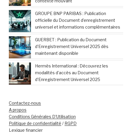
DBV Technologies dévoile ses résultats
financiers 2025 et fait le bilan de ses
activités clés
Sénégal : les emprunts dissimulés du
nouveau gouvernement suscitent
l’inquiétude des marchés financiers
mondiaux
Casino : l’AMF poursuit son enquête sur des soupçons de
manipulation de cours selon La Lettre
En 2025, plus de 1 700 fonds étrangers
désormais accessibles aux investisseurs en
France
Roquette 2025 : Une résilience démontrée
grâce à un portefeuille diversifié dans un