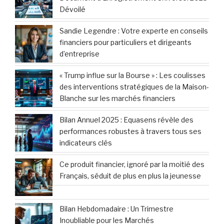
modèle économique viable
WLFI de Trump conclut un partenariat
exclusif d’une valeur de 1 million USD avec la
plateforme décentralisée Aster
Pourquoi le chef militaire iranien adopte-t-il
soudainement un discours à l’américaine ?
HOPSCOTCH GROUPE : Bilan Annuel 2025 et
Perspectives
LUMIBIRD : Publication du Document
d’Enregistrement Universel 2025, incluant
les dernières informations clés
Publication Semaine Prochaine : Le
Document d’Enregistrement Universel 2025