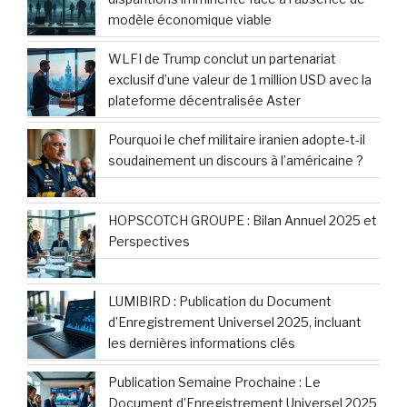
marché avec un potentiel blockbuster : état
des lieux et perspectives
Tunisie : mobilisation citoyenne massive
contre le racisme et les violences
répressives
Eurazeo célèbre le triomphe de sa toute
première émission d’obligations senior de
500 millions d’euros
Le 7 avril 2026, les tensions financières
s’allègent pour 3 signes du zodiaque :
découvrez si vous en faites partie
Conflits, pétrole et marchés financiers : Qui
sont les véritables gagnants et perdants ?
Chaînes YouTube françaises : une vague de
disparitions imminente face à l’absence de