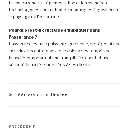
d’assurance, de l’ajusteur de sinistres, de l’agent/broker
d’assurance, et du gestionnaire de risques.
Quels talents cherchent à recruter les maisons
d’assurances ?
Pour exceller en ces terres, une communication claire
comme le cristal, une résolution de problèmes digne d’un
détective, des compétences en gestion de projet, et un
esprit d’équipe sont requis.
Quelles opportunités de carrière émergent dans
le monde de l’assurance ?
Différentes voies mènent à la progression dans le monde
de l’assurance – programmes de certification, formation
continue, ainsi que des postes de leadership et de
gestion.
Quels sont les défis qui se dressent devant
l’industrie de l’assurance ?