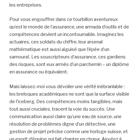
L’Actuaire : véritables maîtres des chiffres et des
statistiques, ces professionnels calculent et gèrent les
risques financiers. Ils sont comme des tailleurs, dessinant
et tarifant les polices d’assurance avec leurs outils
mathématiques.
Le Souscripteur d’assurance : Ils sont les juges du jeu,
évaluant les risques et prenant les décisions concernant
la couverture à accorder à une personne ou à une
entreprise.
L’Agent/Broker d’assurance : Ce sont les messagers et
les conseillers, travaillant en symbiose avec les clients
pour les aider à trouver la meilleure armure d’assurance
pour leurs besoins.
Le Gestionnaire de risques : Ils sont comme des
éclaireurs, identifiant et gérant les risques financiers pour