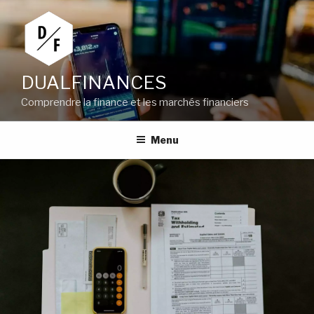
Aller
au
contenu
principal
DUALFINANCES
Comprendre la finance et les marchés financiers
Menu