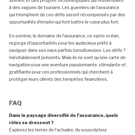
cela une compréhension solide des lois et
réglementations de l’assurance, aussi incontournable que
le nord sur une boussole.
A lire aussi
Les métiers de l'audit financier
Et les perspectives d’évolution ? Éblouissantes comme
l’horizon à l’aube. Les certifications professionnelles
peuvent être votre phare dans une mer de visages
anonymes. La formation continue et le perfectionnement
professionnel ? Des vents favorables qui gardent vos
compétences navigables dans une mer agitée et
changeante.
Cependant, l’épopée n’est pas sans ses monstres marins.
Une concurrence qui gronde comme un kraken, une
réglementation aussi changeante que le chant des