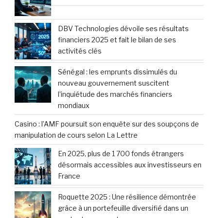
Dévoilé
Sandie Legendre : Votre experte en conseils
financiers pour particuliers et dirigeants
d’entreprise
« Trump influe sur la Bourse » : Les coulisses
des interventions stratégiques de la Maison-
Blanche sur les marchés financiers
Bilan Annuel 2025 : Equasens révèle des
performances robustes à travers tous ses
indicateurs clés
Ce produit financier, ignoré par la moitié des
Français, séduit de plus en plus la jeunesse
Bilan Hebdomadaire : Un Trimestre
Inoubliable pour les Marchés