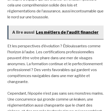
les entreprises.
Pour vous engouffrer dans ce tourbillon aventureux
qu’est le monde de l’assurance, une armada d’outils et de
compétences devient un incontournable. Imaginez les
actuaires, ces soldats du chiffre, leur arsenal
mathématique est aussi aiguisé que l’épée d’un
samouraï. Les souscripteurs d’assurance, ces gardiens
des risques, sont eux armés d’un parchemin – un diplôme
en assurance ou équivalent.
Mais laissez-moi vous dévoiler une vérité inébranlable :
les breloques académiques ne sont que la surface visible
de l’iceberg. Des compétences moins tangibles, mais
tout aussi cruciales, tracent la voie du succès. Une
communication aussi claire qu’une eau de source, une
résolution de problèmes digne d’un détective, une
gestion de projet précise comme une horloge suisse, et
un esprit d’équipe qui fait chanter en chœur. Ajoutez à