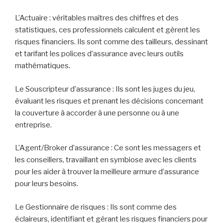
pour déjouer les pièges financiers. Les polices
d’assurance, ces protagonistes silencieux, compensent
financièrement lorsqu’un acte inattendu se produit. Les
assureurs sont les stratèges, les planificateurs, les
maîtres des incertitudes, fournissant une couverture aux
clients sur un plateau d’argent.
Au cœur de cette bataille, nous avons les professionnels
de l’assurance. Ils sont les architectes, les ingénieurs du
pont qui mène à la sécurité financière. Ils conçoivent,
tarifent, souscrivent et gèrent les polices d’assurance. Ils
sont également les guides, aidant les clients à naviguer
dans le labyrinthe des risques et des avantages de
différentes polices.
Penchons-nous maintenant sur quelques-uns des rôles
que l’on trouve dans ce vaste échiquier de l’assurance. Le
plateau de jeu est vaste, mais permettez-moi de mettre
en lumière quelques pièces clés :