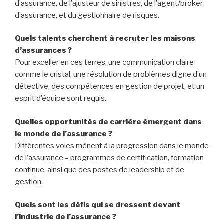
sirènes, et des progrès technologiques qui ressemblent
à des vagues de tsunami. Les guerriers de l’assurance
qui triomphent de ces défis seront récompensés par des
opportunités d’emploi qui font battre le cœur plus fort.
En somme, le domaine de l’assurance, ce vaste océan,
regorge d’opportunités pour les audacieux prêts à
naviguer dans ses eaux parfois tumultueuses. Les défis ?
Inévitablement présents. Mais ils ne sont qu’une carte de
navigation pour une aventure passionnante, stimulante et
gratifiante pour ces professionnels qui cherchent à
protéger leurs clients des tempêtes financières.
FAQ
Dans le paysage diversifié de l’assurance, quels
rôles se dressent ?
Explorez les terres de l’actuaire, du souscripteur