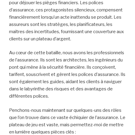
Publié
13 mai 2023
le
Les métiers de l’assurance
Salut à tous ! Imprégnons-nous aujourd’hui du dynamisme
et de l’intrigue de l’univers de l’assurance. Un monde en
perpétuelle métamorphose, présentant une myriade de
professions toutes plus passionnantes les unes que les
autres. C’est une arène où les combattants luttent contre
l’incertitude financière, cherchant à apporter un voile de
sérénité à leurs clients. Préparez-vous à explorer les
coins et recoins de cette industrie, à découvrir les
compétences requises et les défis à relever pour ceux
qui ont choisi ce parcours.
Voici la mise en scène. L’assurance : un acteur majeur du
théâtre économique, produisant des produits et services