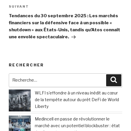
Article
SUIVANT
suivant
Tendances du 30 septembre 2025 : Les marchés
financiers sur la défensive face à un possible «
shutdown » aux États-Unis, tandis qu’Atos connaît
une envolée spectaculaire.
RECHERCHER
Recherche
Reche
pour
:
WLFI s’effondre à un niveau inédit au cœur
de la tempête autour du prêt DeFi de World
Liberty
Medincell en passe de révolutionner le
marché avec un potentiel blockbuster : état