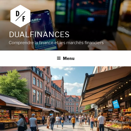
Aller
au
contenu
principal
DUALFINANCES
Comprendre la finance et les marchés financiers
Menu