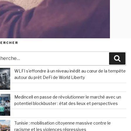
HERCHER
erche
Rec
WLFI s’effondre à un niveau inédit au cœur de la tempête
autour du prêt DeFi de World Liberty
Medincell en passe de révolutionner le marché avec un
potentiel blockbuster : état des lieux et perspectives
Tunisie : mobilisation citoyenne massive contre le
racisme et les violences répressives