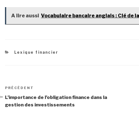
A lire aussi
Vocabulaire bancaire anglais : Clé de l
Catégories
Lexique financier
Navigation
Article
PRÉCÉDENT
de
précédent
L’importance de l’obligation finance dans la
gestion des investissements
l’article