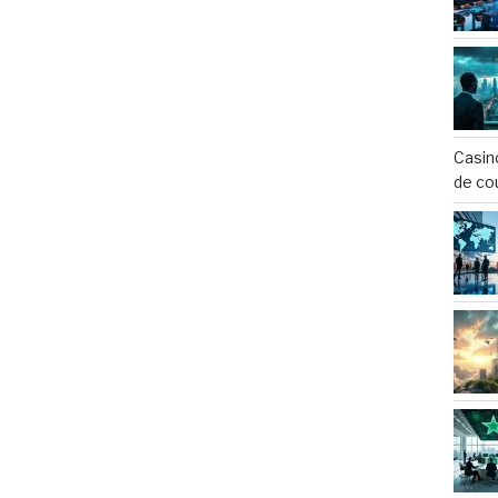
Casin
de co