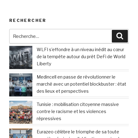
RECHERCHER
Recherche
Reche
pour
:
WLFI s’effondre à un niveau inédit au cœur
de la tempête autour du prêt DeFi de World
Liberty
Medincell en passe de révolutionner le
marché avec un potentiel blockbuster : état
des lieux et perspectives
Tunisie : mobilisation citoyenne massive
contre le racisme et les violences
répressives
Eurazeo célèbre le triomphe de sa toute