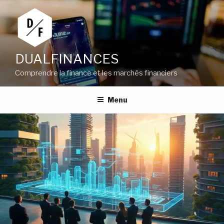
Aller
au
contenu
principal
DUALFINANCES
Comprendre la finance et les marchés financiers
Menu