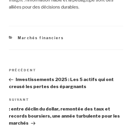
alliées pour des décisions durables.
Catégories
Marchés financiers
Navigation
Article
PRÉCÉDENT
de
précédent
Investissements 2025 : Les 5 actifs qui ont
l’article
creusé les pertes des épargnants
Article
SUIVANT
suivant
: entre déclin du dollar, remontée des taux et
records boursiers, une année turbulente pour les
marchés