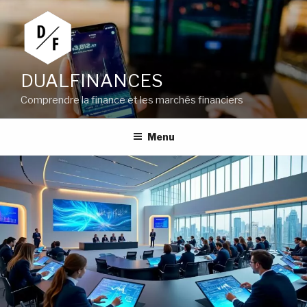
Aller
au
contenu
principal
DUALFINANCES
Comprendre la finance et les marchés financiers
Menu