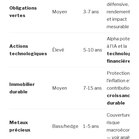
défensive,
Obligations
Moyen
3-7 ans
rendement sta
vertes
et impact
mesurable
Alpha potentiel 
Actions
à l’IA et la
Élevé
5-10 ans
technologiques
technologie
financière
Protection con
l’inflation et
Immobilier
Moyen
7-15 ans
contribution à l
durable
croissance
durable
Couverture de
Metaux
risque
Bass/hedge
1-5 ans
précieux
macroéconomi
— voir analyse