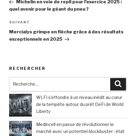
Michelin en voie de repli pour l’exercice 2025 :
l’article
quel avenir pour le géant du pneu ?
Article
SUIVANT
suivant
Mercialys grimpe en flèche grâce à des résultats
exceptionnels en 2025
RECHERCHER
Recherche
Reche
pour
:
WLFI s’effondre à un niveau inédit au cœur
de la tempête autour du prêt DeFi de World
Liberty
Medincell en passe de révolutionner le
marché avec un potentiel blockbuster : état