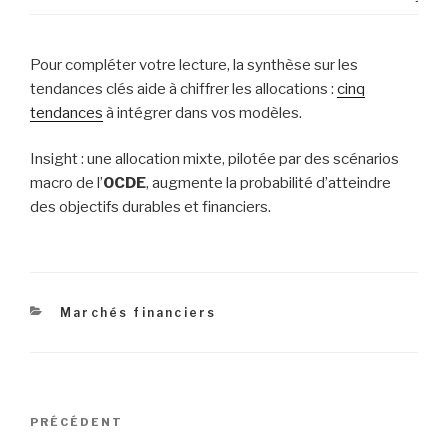
Pour compléter votre lecture, la synthèse sur les
tendances clés aide à chiffrer les allocations :
cinq
tendances
à intégrer dans vos modèles.
Insight : une allocation mixte, pilotée par des scénarios
macro de l’
OCDE
, augmente la probabilité d’atteindre
des objectifs durables et financiers.
Catégories
Marchés financiers
Navigation
Article
PRÉCÉDENT
de
précédent