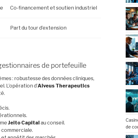
ue
Co-financement et soutien industriel
Part du tour d’extension
gestionnaires de portefeuille
mêmes : robustesse des données cliniques,
l. L’opération d’
Alveus Therapeutics
té.
écis.
érationnels.
Casin
omme
Jeito Capital
au conseil.
de co
e
commerciale.
 et appétit des marchés.