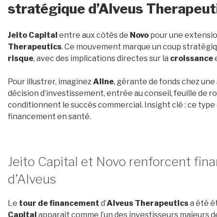
stratégique d’Alveus Therapeut
Jeito Capital
entre aux côtés de
Novo
pour une extensi
Therapeutics
. Ce mouvement marque un coup stratégiq
risque
, avec des implications directes sur la
croissance
e
Pour illustrer, imaginez
Aline
, gérante de fonds chez une 
décision d’investissement, entrée au conseil, feuille de r
conditionnent le succès commercial. Insight clé : ce type 
financement en santé.
Jeito Capital et Novo renforcent fi
d’Alveus
Le
tour de financement
d’
Alveus Therapeutics
a été é
Capital
apparaît comme l’un des investisseurs majeurs de