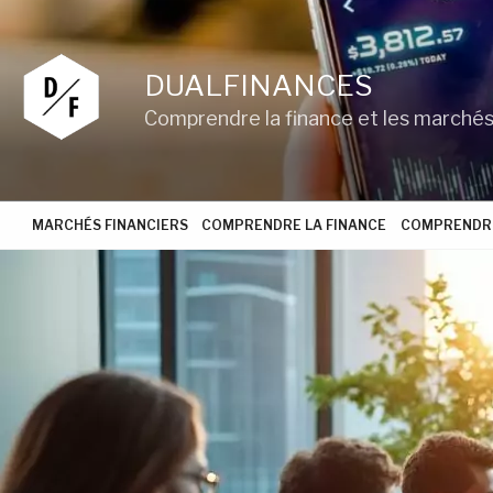
Aller
au
contenu
DUALFINANCES
principal
Comprendre la finance et les marchés
MARCHÉS FINANCIERS
COMPRENDRE LA FINANCE
COMPRENDRE