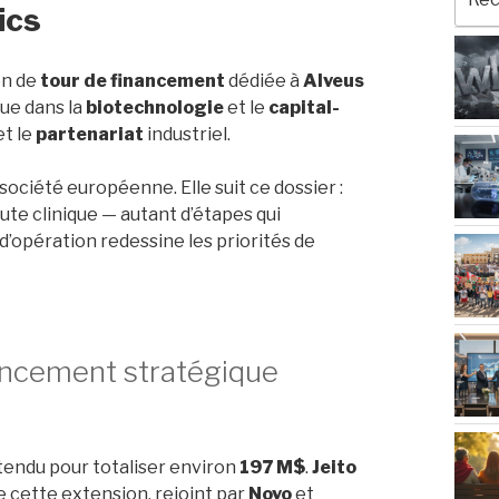
pour
ics
:
on de
tour de financement
dédiée à
Alveus
ue dans la
biotechnologie
et le
capital-
t le
partenariat
industriel.
société européenne. Elle suit ce dossier :
oute clinique — autant d’étapes qui
d’opération redessine les priorités de
nancement stratégique
tendu pour totaliser environ
197 M$
.
Jeito
 cette extension, rejoint par
Novo
et