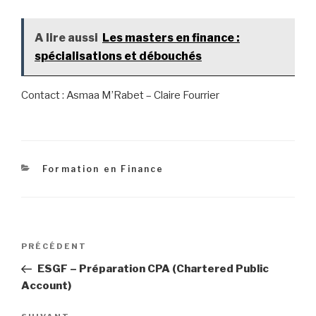
A lire aussi
Les masters en finance :
spécialisations et débouchés
Contact : Asmaa M’Rabet – Claire Fourrier
Catégories
Formation en Finance
Navigation
Article
PRÉCÉDENT
de
précédent
ESGF – Préparation CPA (Chartered Public
l’article
Account)