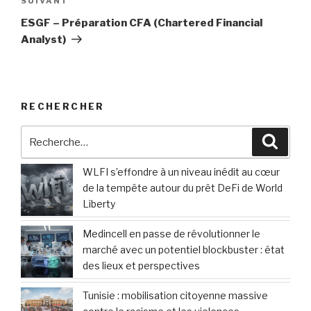
Article
SUIVANT
suivant
ESGF – Préparation CFA (Chartered Financial
Analyst)
RECHERCHER
Recherche
Reche
pour
:
WLFI s’effondre à un niveau inédit au cœur
de la tempête autour du prêt DeFi de World
Liberty
Medincell en passe de révolutionner le
marché avec un potentiel blockbuster : état
des lieux et perspectives
Tunisie : mobilisation citoyenne massive