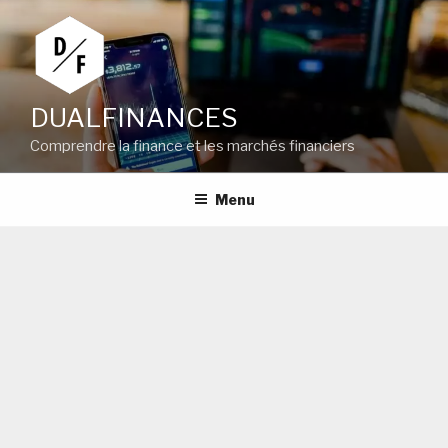
Aller
au
contenu
principal
DUALFINANCES
Comprendre la finance et les marchés financiers
Menu