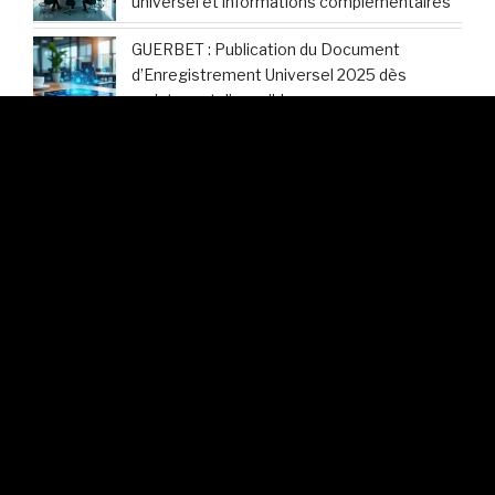
universel et informations complémentaires
GUERBET : Publication du Document
d’Enregistrement Universel 2025 dès
maintenant disponible
Hermès International : Découvrez les
modalités d’accès au Document
d’Enregistrement Universel 2025