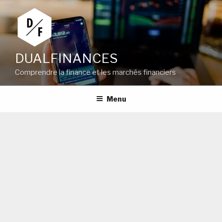
Aller
au
contenu
principal
DUALFINANCES
Comprendre la finance et les marchés financiers
Menu