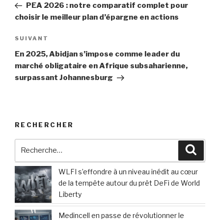
précédent
PEA 2026 : notre comparatif complet pour
l’article
choisir le meilleur plan d’épargne en actions
Article
SUIVANT
suivant
En 2025, Abidjan s’impose comme leader du
marché obligataire en Afrique subsaharienne,
surpassant Johannesburg
RECHERCHER
Recherche
Reche
pour
:
WLFI s’effondre à un niveau inédit au cœur
de la tempête autour du prêt DeFi de World
Liberty
Medincell en passe de révolutionner le