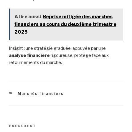
A lire aussi
Reprise mitigée des marchés
financiers au cours du deuxième trimestre
2025
Insight : une stratégie graduée, appuyée par une
analyse financière
rigoureuse, protège face aux
retournements du marché.
Catégories
Marchés financiers
Navigation
Article
PRÉCÉDENT
de