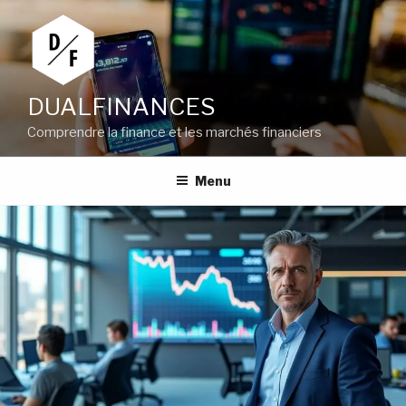
Aller
au
contenu
principal
DUALFINANCES
Comprendre la finance et les marchés financiers
Menu